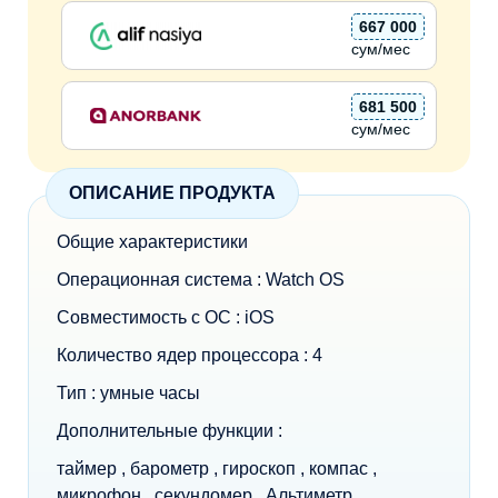
667 000
сум/мес
681 500
сум/мес
ОПИСАНИЕ ПРОДУКТА
Общие характеристики
Операционная система : Watch OS
Совместимость с ОС : iOS
Количество ядер процессора : 4
Тип : умные часы
Дополнительные функции :
таймер , барометр , гироскоп , компас ,
микрофон , секундомер , Альтиметр ,