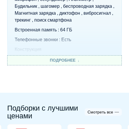
Будильник , шагомер , беспроводная зарядка ,
Магнитная зарядка , диктофон , вибросигнал ,
трекинг , поиск смартфона
Встроенная память : 64 ГБ
Телефонные звонки : Есть
Конструкция
Класс водонепроницаемости : WR50 (5 атм)
ПОДРОБНЕЕ
Защищенность : влагозащита , защита от
ударов
Экран
Функции экрана : сенсорный экран
Технология экрана : OLED
Подборки с лучшими
Смотреть все
ценами
Интерфейсы, беспроводная связь и
навигация