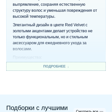
выпрямление, сохраняя естественную
структуру волос и уменьшая повреждения от
высокой температуры.
Элегантный дизайн в цвете Red Velvet с
золотыми акцентами делает устройство не
только функциональным, но и стильным
аксессуаром для ежедневного ухода за
волосами.
Преимущества:
* Выпрямление волос с помощью мощного
ПОДРОБНЕЕ
воздушного потока без нагревательных
пластин.
* Подходит для использования как на
влажных, так и на сухих волосах.
* Режим Cool mode для фиксации результата
Подборки с лучшими
и дополнительного ухода.
Смотреть все