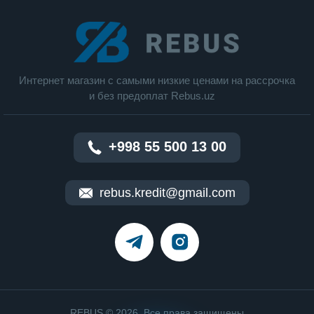
Цвет: Red Velvet с золотыми акцентами
Вес: 1,0 кг
Длина кабеля: 2,8 м
Интернет магазин c cамыми низкие ценами на рассрочка
Мощность: 1600 Вт
и без предоплат Rebus.uz
Воздушный поток: 11,9 л/с (давление 3,6 кПа)
Режимы работы: Wet/Dry + Cool mode
+998 55 500 13 00
Настройки: 3 температуры × 3 скорости
Дисплей: цветной LCD
rebus.kredit@gmail.com
Ионизация: есть
REBUS © 2026. Все права защищены