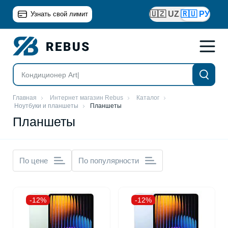
🇺🇿 UZ
🇷🇺 РУ
Узнать свой лимит
Главная
Интернет магазин Rebus
Каталог
Ноутбуки и планшеты
Планшеты
Планшеты
По цене
По популярности
-12%
-12%