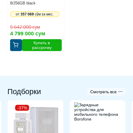
8/256GB black
от
357 069
сўм за мес.
5 642 000 сум
4 799 000 сум
Купить в
рассрочку
Подборки
Смотреть все
-37%