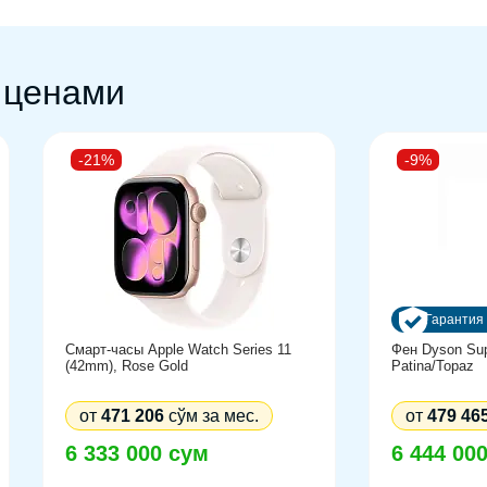
 ценами
-21%
-9%
Гарантия 
Смарт-часы Apple Watch Series 11
Фен Dyson Sup
(42mm), Rose Gold
Patina/Topaz
от
471 206
сўм за мес.
от
479 46
6 333 000 сум
6 444 00