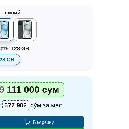
т:
синий
ять:
128 GB
28 GB
9 111 000 сум
т
677 902
сўм за мес.
В корзину