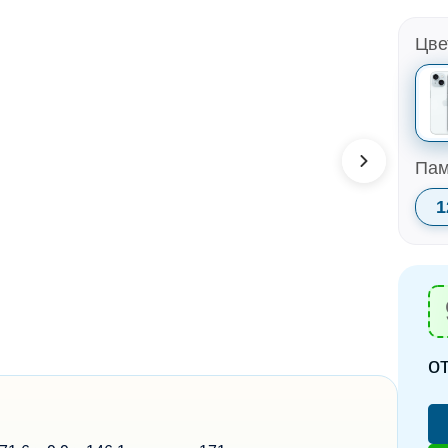
Цве
Пам
1
о