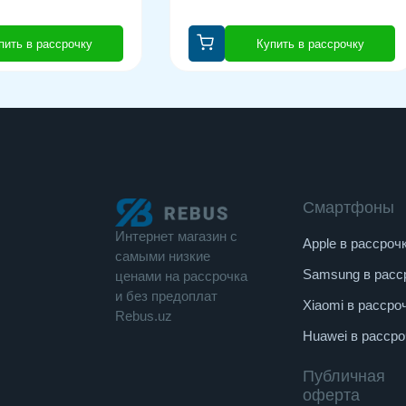
пить в рассрочку
Купить в рассрочку
Смартфоны
Интернет магазин c
Apple в рассроч
cамыми низкие
Samsung в расс
ценами на рассрочка
и без предоплат
Xiaomi в рассро
Rebus.uz
Huawei в рассро
Публичная
оферта