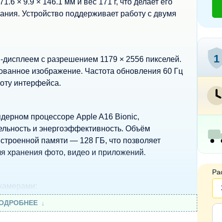
 × 9.9 × 146.1 мм и вес 171 г, что делает его
ания. Устройство поддерживает работу с двумя
1
дисплеем с разрешением 1179 × 2556 пикселей.
рованное изображение. Частота обновления 60 Гц
боту интерфейса.
ерном процессоре Apple A16 Bionic,
льность и энергоэффективность. Объём
встроенной памяти — 128 ГБ, что позволяет
я хранения фото, видео и приложений.
Ра
камерами:
ированных и чётких снимков
ОДРОБНЕЕ
для съёмки широких сцен