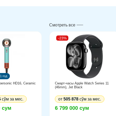
Смотреть все
-23%
1 год
ersonic HD16, Ceramic
Смарт-часы Apple Watch Series 11
(46mm), Jet Black
5
сўм за мес.
от
505 878
сўм за мес.
0 сум
6 799 000 сум