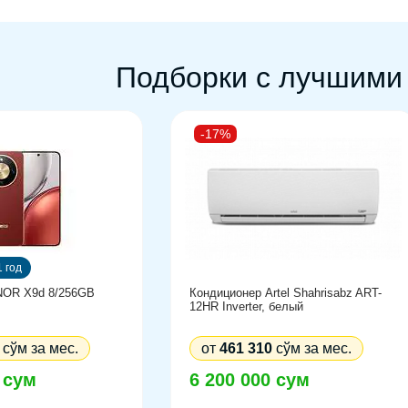
Подборки с лучшими
-17%
 год
OR X9d 8/256GB
Кондиционер Artel Shahrisabz ART-
12HR Inverter, белый
сўм за мес.
от
461 310
сўм за мес.
 сум
6 200 000 сум