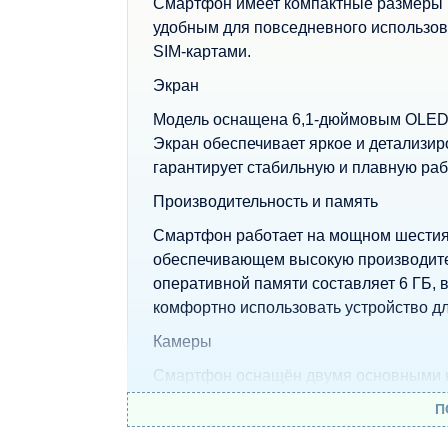
Смартфон имеет компактные размеры 71.6
удобным для повседневного использов
SIM-картами.
Экран
Модель оснащена 6,1-дюймовым OLED-
Экран обеспечивает яркое и детализи
гарантирует стабильную и плавную ра
Производительность и память
Смартфон работает на мощном шестияд
обеспечивающем высокую производите
оперативной памяти составляет 6 ГБ, 
комфортно использовать устройство дл
Камеры
Смартфон оснащён двумя основными 
– Основная камера 48 МП для детализ
П
– Сверхширокоугольная камера 12 МП 