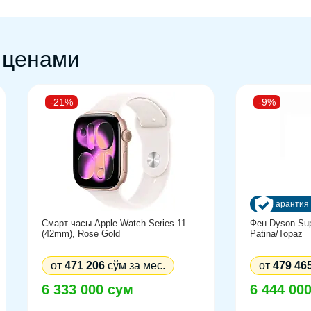
и для качественного воспроизведения звука.
 ценами
ightning.
-21%
-9%
ий-ионным аккумулятором, обеспечивающим до
ания музыки. Поддерживаются функции быстрой и
ользование устройства максимально удобным.
Гарантия 
смартфона предусмотрен подарок.
Смарт-часы Apple Watch Series 11
Фен Dyson Sup
(42mm), Rose Gold
Patina/Topaz
от
471 206
сўм за мес.
от
479 46
6 333 000 сум
6 444 00