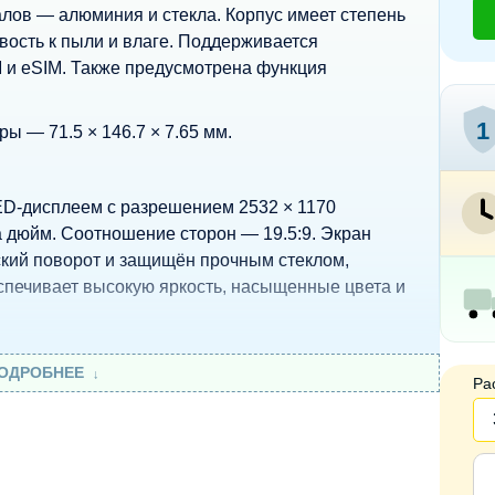
ов — алюминия и стекла. Корпус имеет степень
ивость к пыли и влаге. Поддерживается
M и eSIM. Также предусмотрена функция
1
ры — 71.5 × 146.7 × 7.65 мм.
D-дисплеем с разрешением 2532 × 1170
а дюйм. Соотношение сторон — 19.5:9. Экран
кий поворот и защищён прочным стеклом,
спечивает высокую яркость, насыщенные цвета и
ОДРОБНЕЕ
Ра
лей:
рагмой f/1.6
 диафрагмой f/2.4