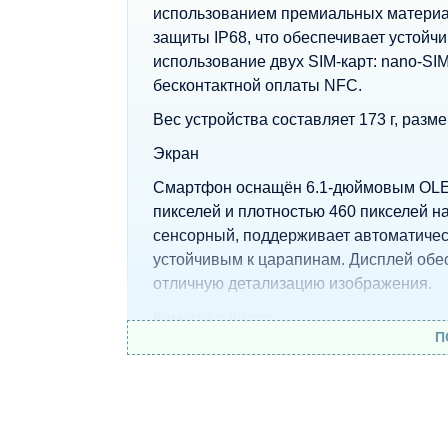
использованием премиальных материал
защиты IP68, что обеспечивает устойч
использование двух SIM-карт: nano-SI
бесконтактной оплаты NFC.
Вес устройства составляет 173 г, разме
Экран
Смартфон оснащён 6.1-дюймовым OLE
пикселей и плотностью 460 пикселей н
сенсорный, поддерживает автоматичес
устойчивым к царапинам. Дисплей обе
отличную детализацию изображения.
Камеры и видео
П
Основная камера состоит из двух моду
– широкоугольная камера 12 МП с диаф
– сверхширокоугольная камера 12 МП с