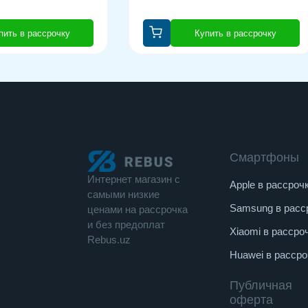
пить в рассрочку
Купить в рассрочку
Смартфоны
Интернет магазин c
Apple в рассроч
cамыми низкие
Samsung в расс
ценами на рассрочка
и без предоплат
Xiaomi в рассро
Rebus.uz
Huawei в рассро
Публичная
оферта