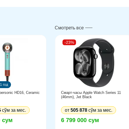
Смотреть все
-23%
1 год
ersonic HD16, Ceramic
Смарт-часы Apple Watch Series 11
(46mm), Jet Black
5
сўм за мес.
от
505 878
сўм за мес.
0 сум
6 799 000 сум