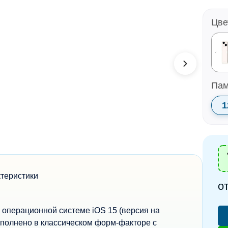
Цве
Пам
1
ктеристики
о
 операционной системе iOS 15 (версия на
ыполнено в классическом форм-факторе с