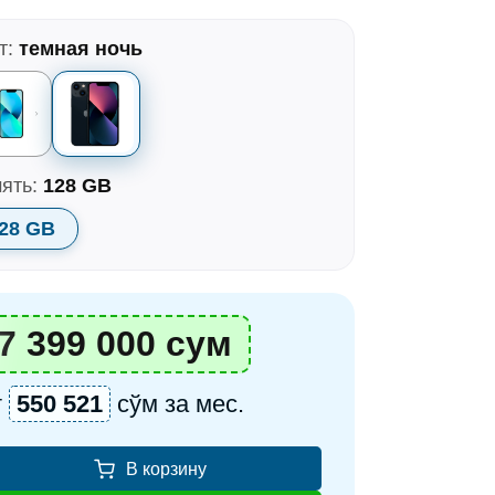
т:
темная ночь
ять:
128 GB
28 GB
7 399 000 сум
т
550 521
сўм за мес.
В корзину