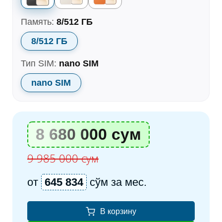
Память:
8/512 ГБ
8/512 ГБ
Тип SIM:
nano SIM
nano SIM
8 680 000 сум
9 985 000 сум
от
645 834
сўм за мес.
В корзину