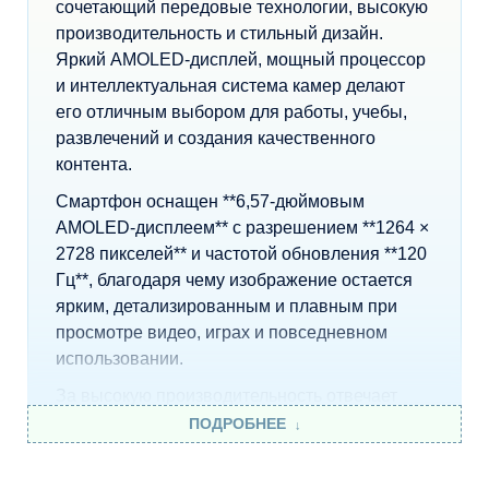
сочетающий передовые технологии, высокую
производительность и стильный дизайн.
Яркий AMOLED-дисплей, мощный процессор
и интеллектуальная система камер делают
его отличным выбором для работы, учебы,
развлечений и создания качественного
контента.
Смартфон оснащен **6,57-дюймовым
AMOLED-дисплеем** с разрешением **1264 ×
2728 пикселей** и частотой обновления **120
Гц**, благодаря чему изображение остается
ярким, детализированным и плавным при
просмотре видео, играх и повседневном
использовании.
За высокую производительность отвечает
современный **процессор Snapdragon 7 Gen
ПОДРОБНЕЕ
4** в сочетании с **8 ГБ оперативной
памяти**, что обеспечивает быструю работу