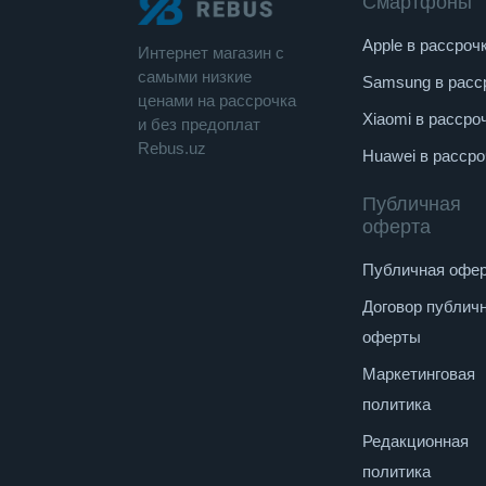
Смартфоны
Apple в рассроч
Интернет магазин c
cамыми низкие
Samsung в расс
ценами на рассрочка
Xiaomi в рассро
и без предоплат
Rebus.uz
Huawei в рассро
Публичная
оферта
Публичная офе
Договор публич
оферты
Маркетинговая
политика
Редакционная
политика