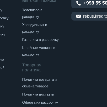
Бытовая техника
+998 55 5
ку
Телевизор в
rebus.kredi
рассрочку
рочку
Холодильник в
чку
рассрочку
чку
Газ плита в рассрочку
Швейные машины в
рассрочку
рта
Товарная
ной
политика
Политика возврата и
обмена товаров
Политика доставки
Оферта на рассрочку