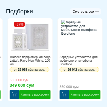
Подборки
Смотреть все
-37%
Унисекс парфюмерная вода
Зарядные устройства для
Lattafa Rave Now White, 100
мобильного телефона
мл
Borofone
от
25 968
сўм за мес.
от
26 042
сўм за мес.
550 000 сум
349 000 сум
350 000 сум
Купить в рассрочку
Купить в рассрочку