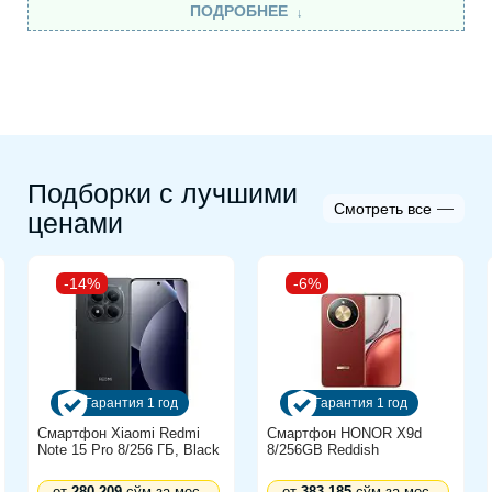
ПОДРОБНЕЕ
гладкости и естественного результата
Круглая щётка для объёма — приподнимает
волосы у корней и формирует причёску
Насадка для сушки — подсушивает волосы
до оптимального состояния перед укладкой
Мультистайлер Dyson Airwrap HS09 подходит
Подборки с лучшими
Смотреть все
для разных типов волос и позволяет легко
ценами
менять стиль каждый день, сохраняя их
здоровыми, блестящими и ухоженными.
-14%
-6%
Гарантия 1 год
Гарантия 1 год
Смартфон Xiaomi Redmi
Смартфон HONOR X9d
Note 15 Pro 8/256 ГБ, Black
8/256GB Reddish
от
280 209
сўм за мес.
от
383 185
сўм за мес.