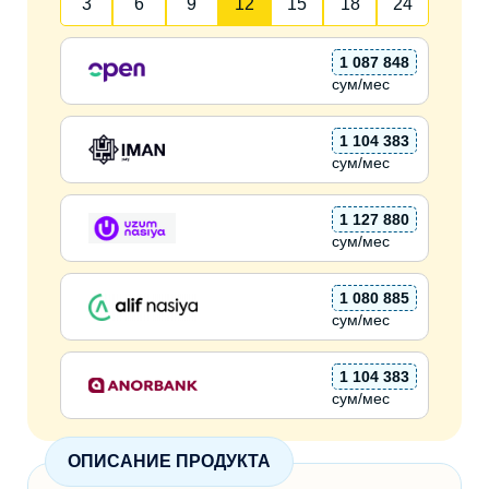
3
6
9
12
15
18
24
1 087 848
сум/мес
1 104 383
сум/мес
1 127 880
сум/мес
1 080 885
сум/мес
1 104 383
сум/мес
ОПИСАНИЕ ПРОДУКТА