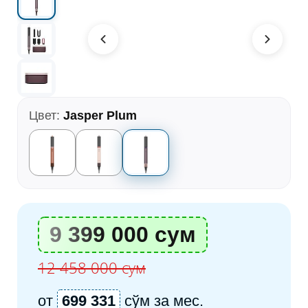
Цвет:
Jasper Plum
9 399 000 сум
12 458 000 сум
от
699 331
сўм за мес.