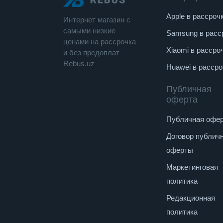
Apple в рассроч
Интернет магазин c
cамыми низкие
Samsung в расс
ценами на рассрочка
Xiaomi в рассро
и без предоплат
Rebus.uz
Huawei в рассро
Публичная
оферта
Публичная офе
Договор публич
оферты
Маркетинговая
политика
Редакционная
политика