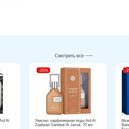
Смотреть все
-20%
-
rd Al
Унисекс парфюмерная вода Ard Al
Муж
Zaafaran Sahebat Al Jamal, 70 мл
Ban