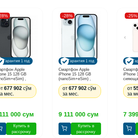
-28%
-28%
-25%
Гарантия 1 год
Гарантия 1 год
Га
артфон Apple
Смартфон Apple
Смартф
one 15 128 GB
iPhone 15 128 GB
iPhone 
noSim+eSim) ,
(nanoSim+eSim) ,
сияюща
рный
синий
от
677 902
сўм
от
677 902
сўм
от
5
за мес.
за мес.
за м
111 000 сум
9 111 000 сум
7 39
Купить в
Купить в
рассрочку
рассрочку