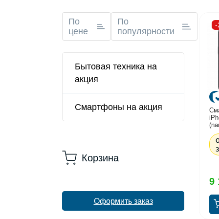
По
По
цене
популярности
Бытовая техника на
акция
Смартфоны на акция
См
iPh
(na
че
Корзина
9 
Оформить заказ