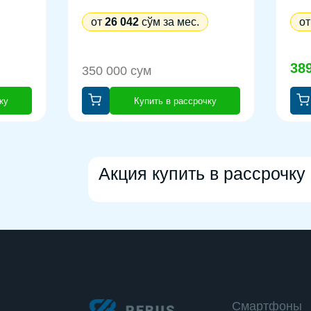
от
26 042
сўм за мес.
о
38
350 000 сум
ку
Купить в рассрочку
Акция купить в рассрочку
Смартфоны