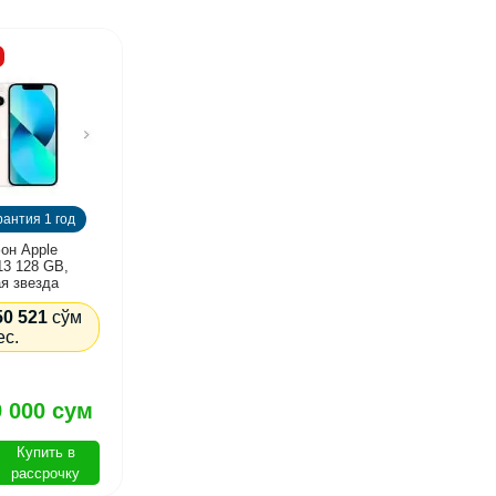
рантия 1 год
он Apple
13 128 GB,
я звезда
50 521
сўм
ес.
9 000 сум
Купить в
рассрочку