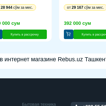
т
28 944
сўм за мес.
от
29 167
сўм за мес.
9 000 сум
392 000 сум
Купить в рассрочку
Купить в рассро
 в интернет магазине Rebus.uz Ташкен
Бытовая техника