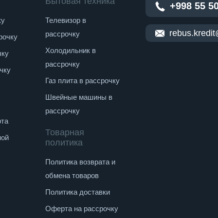
Бытовая техника
+998 55 5
ку
Телевизор в
rebus.kredi
рассрочку
рочку
Холодильник в
чку
рассрочку
чку
Газ плита в рассрочку
Швейные машины в
рассрочку
рта
Товарная
ной
политика
Политика возврата и
обмена товаров
Политика доставки
Оферта на рассрочку