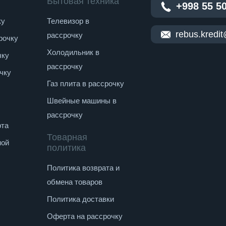
Бытовая техника
+998 55 5
ку
Телевизор в
rebus.kredi
рассрочку
рочку
Холодильник в
чку
рассрочку
чку
Газ плита в рассрочку
Швейные машины в
рассрочку
рта
Товарная
ной
политика
Политика возврата и
обмена товаров
Политика доставки
Оферта на рассрочку