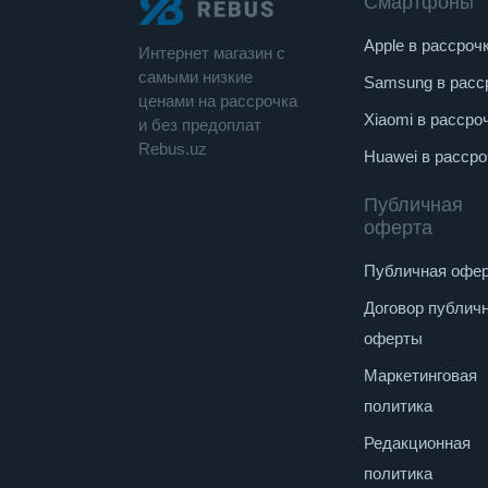
Смартфоны
Apple в рассроч
Интернет магазин c
cамыми низкие
Samsung в расс
ценами на рассрочка
Xiaomi в рассро
и без предоплат
Rebus.uz
Huawei в рассро
Публичная
оферта
Публичная офе
Договор публич
оферты
Маркетинговая
политика
Редакционная
политика