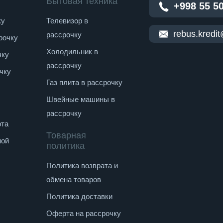
Бытовая техника
+998 55 5
ку
Телевизор в
rebus.kredi
рассрочку
рочку
Холодильник в
чку
рассрочку
чку
Газ плита в рассрочку
Швейные машины в
рассрочку
рта
Товарная
ной
политика
Политика возврата и
обмена товаров
Политика доставки
Оферта на рассрочку