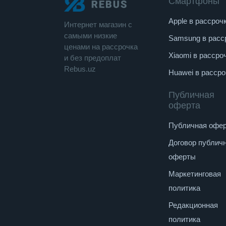
Смартфоны
Apple в рассроч
Интернет магазин c
cамыми низкие
Samsung в расс
ценами на рассрочка
Xiaomi в рассро
и без предоплат
Rebus.uz
Huawei в рассро
Публичная
оферта
Публичная офе
Договор публич
оферты
Маркетинговая
политика
Редакционная
политика