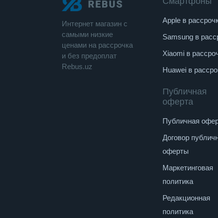
Смартфоны
Apple в рассроч
Интернет магазин c
cамыми низкие
Samsung в расс
ценами на рассрочка
Xiaomi в рассро
и без предоплат
Rebus.uz
Huawei в рассро
Публичная
оферта
Публичная офе
Договор публич
оферты
Маркетинговая
политика
Редакционная
политика