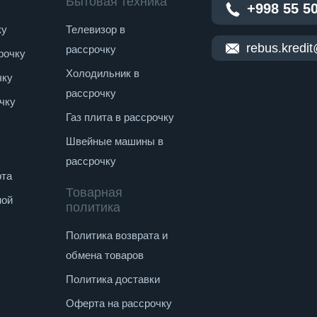
Бытовая техника
+998 55 5
ку
Телевизор в
rebus.kredi
рассрочку
рочку
Холодильник в
чку
рассрочку
чку
Газ плита в рассрочку
Швейные машины в
рассрочку
рта
Товарная
ной
политика
Политика возврата и
обмена товаров
Политика доставки
Оферта на рассрочку