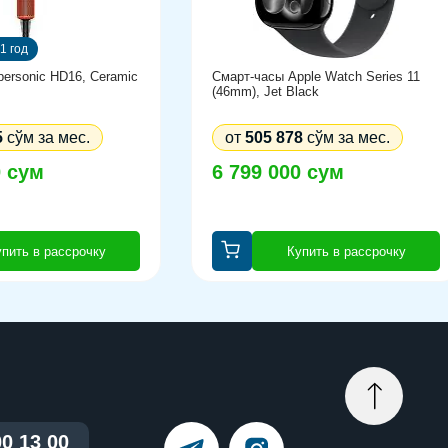
1 год
ersonic HD16, Ceramic
Смарт-часы Apple Watch Series 11
(46mm), Jet Black
5
сўм за мес.
от
505 878
сўм за мес.
0 сум
6 799 000 сум
пить в рассрочку
Купить в рассрочку
00 13 00