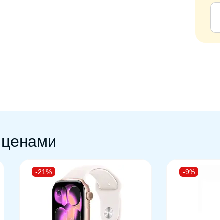
ц
Б
 ценами
-21%
-9%