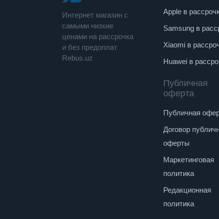
Интерфейс Thunderbolt : v4 1 шт
Apple в рассроч
Интернет магазин c
Поддержка Alternate Mode : есть
cамыми низкие
Samsung в расс
ценами на рассрочка
Макс. подключаемых мониторов : 2
Xiaomi в рассро
и без предоплат
Rebus.uz
Wi-Fi : Wi-Fi 4 (802.11n) , Wi-Fi 5 (802.11
Huawei в рассро
Bluetooth : v 5.0
Публичная
Мультимедиа
оферта
Web-камера : 1280x720 (HD)
Публичная офе
Количество динамиков : 2 шт
Договор публич
Аудиодекодеры : DTS
оферты
Безопасность : сканер отпечатка пальца
Маркетинговая
политика
Клавиатура
Редакционная
Подсветка : есть
политика
Цвет подсветки : белый