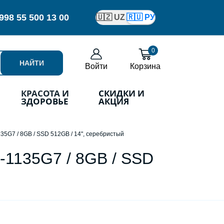
998
55 500 13 00
🇺🇿 UZ
🇷🇺 РУ
0
НАЙТИ
Войти
Корзина
КРАСОТА И
СКИДКИ И
ЗДОРОВЬЕ
АКЦИЯ
1135G7 / 8GB / SSD 512GB / 14", серебристый
5-1135G7 / 8GB / SSD