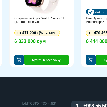
Гарантия 
G7 80EUs
Смарт-часы Apple Watch Series 11
Фен Dyson Sup
(42mm), Rose Gold
Patina/Topaz
от
471 206
сўм за мес.
от
479 46
6 333 000 сум
6 444 00
Купить в рассрочку
Ку
Бытовая техника
+998 55 5