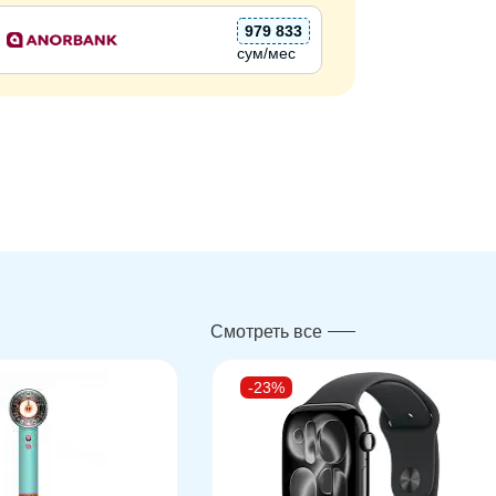
979 833
сум/мес
Смотреть все
-23%