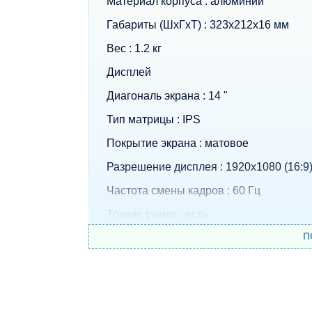
Материал корпуса : алюминий
Габариты (ШхГхТ) : 323x212x16 мм
Вес : 1.2 кг
Дисплей
Диагональ экрана : 14 "
Тип матрицы : IPS
Покрытие экрана : матовое
Разрешение дисплея : 1920x1080 (16:9
Частота смены кадров : 60 Гц
Тонкие рамки : есть
П
Процессор
Серия : Core i5
Модель : 1135G7
Кодовое название : Tiger Lake (11th Gen