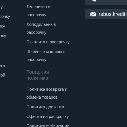
ку
Телевизор в
rebus.kredi
рассрочку
рочку
Холодильник в
чку
рассрочку
ac) , Wi-Fi 6 (802.11ax)
чку
Газ плита в рассрочку
Швейные машины в
рассрочку
рта
Товарная
ной
политика
Политика возврата и
 kensington / noble замок
обмена товаров
Политика доставки
Оферта на рассрочку
Политика публикации