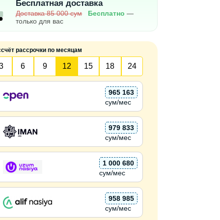
Бесплатная доставка
Доставка 85 000 сум
Бесплатно
—
только для вас
ссчёт рассрочки по месяцам
3
6
9
12
15
18
24
965 163
сум/мес
979 833
сум/мес
1 000 680
сум/мес
958 985
сум/мес