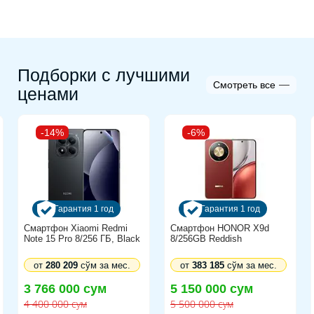
Тонкие рамки :да
Видеокарта
Тип видеокарты :интегрированная
Подборки с лучшими
Серия видеокарты :Apple
Смотреть все
ценами
Модель видеокарты :M2 Pro 16-Core
Накопитель
-14%
-6%
Тип накопителя :SSD
Емкость накопителя :512 ГБ
Разъемы и подключения
Гарантия 1 год
Гарантия 1 год
Картридер :SDXC
Смартфон Xiaomi Redmi
Смартфон HONOR X9d
Note 15 Pro 8/256 ГБ, Black
USB4 :3 шт
8/256GB Reddish
Поддержка Alternate Mode :есть
от
280 209
сўм за мес.
от
383 185
сўм за мес.
Макс. подключаемых мониторов :2
3 766 000 сум
5 150 000 сум
4 400 000 сум
5 500 000 сум
Wi-Fi :Wi-Fi 4 (802.11n) , Wi-Fi 5 (802.11ac) , Wi-