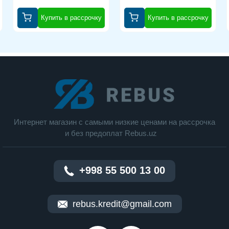
Fi 6 (802.11ax) , Wi-Fi 6E (802.11ax)
Купить в рассрочку
Купить в рассрочку
Порты подключения :HDMI
Интерфейс Thunderbolt :v4 3 шт
Bluetooth :v 5.3
Мультимедиа
Web-камера :1920x1080 (Full HD)
Безопасность :сканер отпечатка пальца
Интернет магазин c cамыми низкие ценами на рассрочка
Количество динамиков :6
и без предоплат Rebus.uz
Аудиодекодеры :Dolby Atmos
Клавиатура
+998 55 500 13 00
Подсветка :есть
Цвет подсветки :белый
rebus.kredit@gmail.com
Конструкция клавиш :островного типа