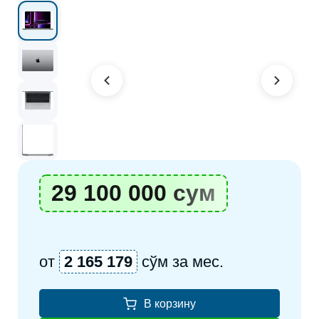
29 100 000 сум
от
2 165 179
сўм за мес.
В корзину