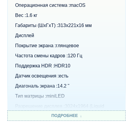
Операционная система :macOS
Вес :1.6 кг
Габариты (ШхГхТ) :313x221x16 мм
Дисплей
Покрытие экрана :глянцевое
Частота смены кадров :120 Гц
Поддержка HDR :HDR10
Датчик освещения :есть
Диагональ экрана :14.2 "
Тип матрицы :miniLED
Разрешение дисплея :3024x1964 (Liquid
Retina XDR)
ПОДРОБНЕЕ
Яркость :1000 кд/м2