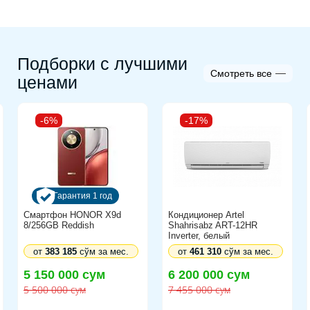
Накопитель
Тип накопителя: SSD
Подборки с лучшими
Емкость накопителя: 512 ГБ
Смотреть все
ценами
________________________________________
Дисплей
-6%
-17%
Тип матрицы: IPS
Покрытие экрана: Антибликовое покрытие
Частота смены кадров: 144 Гц
Гарантия 1 год
Разрешение дисплея: 1920 x 1080
Смартфон HONOR X9d
Кондиционер Artel
8/256GB Reddish
Shahrisabz ART-12HR
Диагональ экрана: 15.6"
Inverter, белый
от
383 185
сўм за мес.
от
461 310
сўм за мес.
________________________________________
5 150 000 сум
6 200 000 сум
Видеокарта
5 500 000 сум
7 455 000 сум
Тип видеокарты: Дискретная