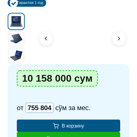
Гарантия 1 год
10 158 000 сум
от
755 804
сўм за мес.
В корзину