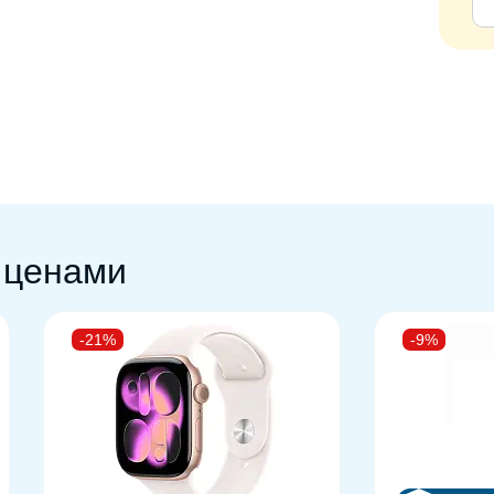
 ценами
-21%
-9%