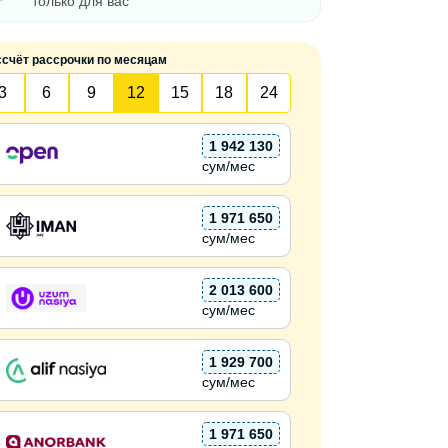
только для вас
ссчёт рассрочки по месяцам
3
6
9
12
15
18
24
1 942 130
сум/мес
1 971 650
сум/мес
2 013 600
сум/мес
1 929 700
сум/мес
1 971 650