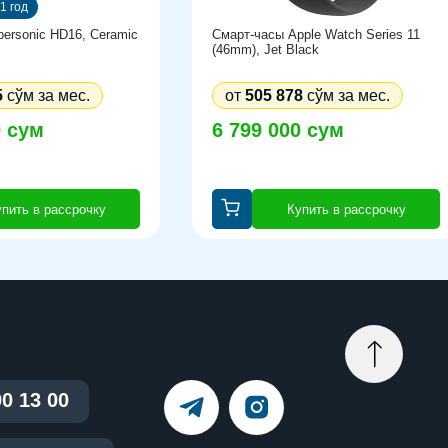
1 год
ersonic HD16, Ceramic
Смарт-часы Apple Watch Series 11
(46mm), Jet Black
5
сўм за мес.
от
505 878
сўм за мес.
0 сум
6 799 000 сум
пить в рассрочку
Купить в рассрочку
00 13 00