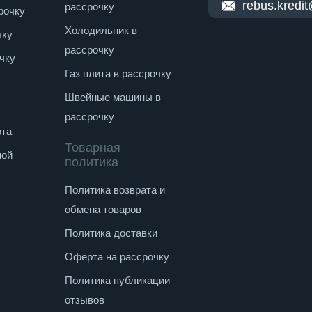
rebus.kredi
рассрочку
рочку
Холодильник в
чку
рассрочку
чку
Газ плита в рассрочку
Швейные машины в
рассрочку
рта
Товарная
ной
политика
Политика возврата и
обмена товаров
Политика доставки
Оферта на рассрочку
Политика публикации
отзывов