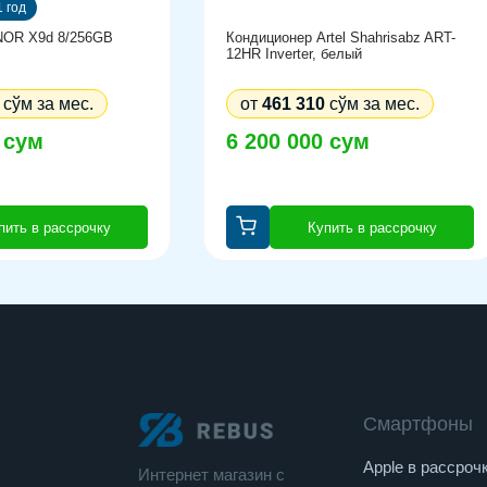
 год
OR X9d 8/256GB
Кондиционер Artel Shahrisabz ART-
12HR Inverter, белый
сўм за мес.
от
461 310
сўм за мес.
 сум
6 200 000 сум
пить в рассрочку
Купить в рассрочку
Смартфоны
Apple в рассроч
Интернет магазин c