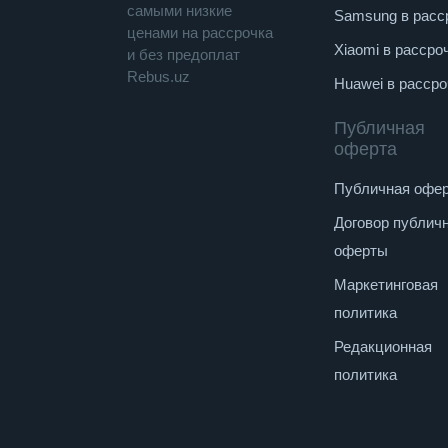
cамыми низкие
Samsung в расс
ценами на рассрочка
Xiaomi в рассро
и без предоплат
Rebus.uz
Huawei в рассро
Публичная
оферта
Публичная офе
Договор публич
оферты
Маркетинговая
политика
Редакционная
политика