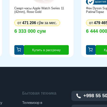
Гарантия 
Смарт-часы Apple Watch Series 11
Фен Dyson Sup
(42mm), Rose Gold
Patina/Topaz
от
471 206
сўм за мес.
от
479 46
6 333 000 сум
6 444 00
Купить в рассрочку
Ку
Бытовая техника
+998 55 5
ку
Телевизор в