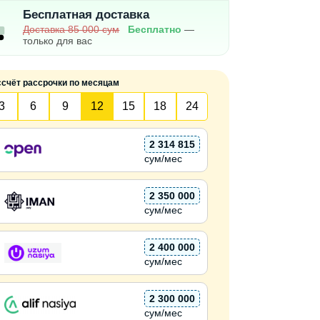
Бесплатная доставка
Доставка 85 000 сум
Бесплатно
—
только для вас
ссчёт рассрочки по месяцам
3
6
9
12
15
18
24
2 314 815
сум/мес
2 350 000
сум/мес
2 400 000
сум/мес
2 300 000
сум/мес