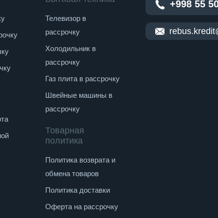
+998 55 5
ку
Телевизор в
rebus.kredi
рассрочку
рочку
Холодильник в
чку
рассрочку
чку
Газ плита в рассрочку
Швейные машины в
рассрочку
рта
Товарная
ной
политика
ция
Политика возврата и
обмена товаров
Политика доставки
Оферта на рассрочку