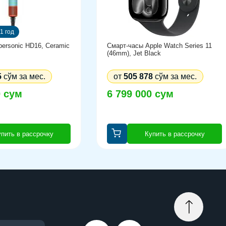
1 год
ersonic HD16, Ceramic
Смарт-часы Apple Watch Series 11
(46mm), Jet Black
5
сўм за мес.
от
505 878
сўм за мес.
0 сум
6 799 000 сум
пить в рассрочку
Купить в рассрочку