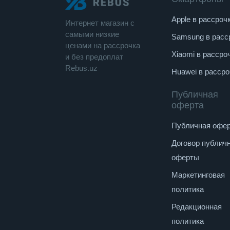
Разрешение веб-камеры (old) :720p
Apple в рассроч
Интернет магазин c
Сканер отпечатка пальца :есть
cамыми низкие
Samsung в расс
ценами на рассрочка
Конструкция
Xiaomi в рассро
и без предоплат
Слот замка безопасности :есть
Rebus.uz
Huawei в рассро
Питание
Публичная
Время работы :12.2 ч
оферта
Тип аккумулятора :Li-PolПрочее
Публичная офе
Комплектация :
Договор публич
Ноутбук , адаптер питания , документа
оферты
Длина :305 мм
Маркетинговая
Ширина :213.9 мм
политика
Толщина :15.39 мм
Редакционная
Вес :1.2 кг
политика