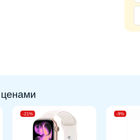
 ценами
-21%
-9%
Б