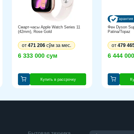
0
Гарантия 
Смарт-часы Apple Watch Series 11
Фен Dyson Sup
(42mm), Rose Gold
Patina/Topaz
от
471 206
сўм за мес.
от
479 46
, выход HDMI , микрофон/наушники Combo ,
6 333 000 сум
6 444 00
ук
Купить в рассрочку
Ку
ad
Бытовая техника