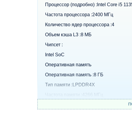
Процессор (подробно) :Intel Core i5 11
Частота процессора :2400 МГц
Количество ядер процессора :4
Объем кэша L3 :8 МБ
Чипсет :
Intel SoC
Оперативная память
Оперативная память :8 ГБ
Тип памяти :LPDDR4X
Частота памяти :4266 МГц
П
Объем впаянной оперативной памяти :
Экран
Диагональ экрана :13.3 "