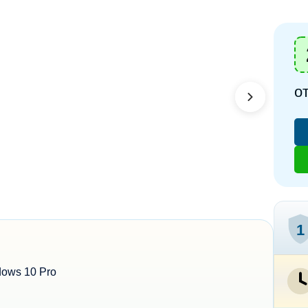
о
1
ows 10 Pro