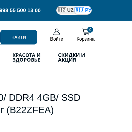
998
55 500 13 00
🇺🇿 UZ
🇷🇺 РУ
0
НАЙТИ
Войти
Корзина
КРАСОТА И
СКИДКИ И
ЗДОРОВЬЕ
АКЦИЯ
120/ DDR4 4GB/ SSD
er (B22ZFEA)