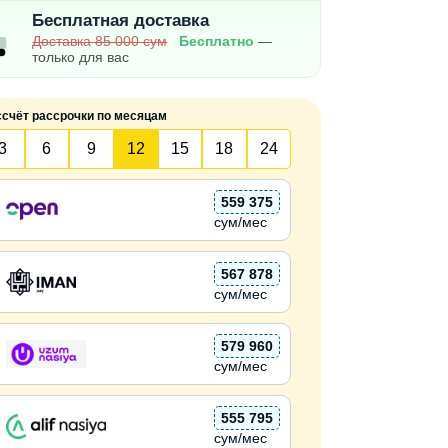
Бесплатная доставка
Доставка 85 000 сум
Бесплатно
—
только для вас
ссчёт рассрочки по месяцам
3
6
9
12
15
18
24
559 375
сум/мес
567 878
сум/мес
579 960
сум/мес
555 795
сум/мес