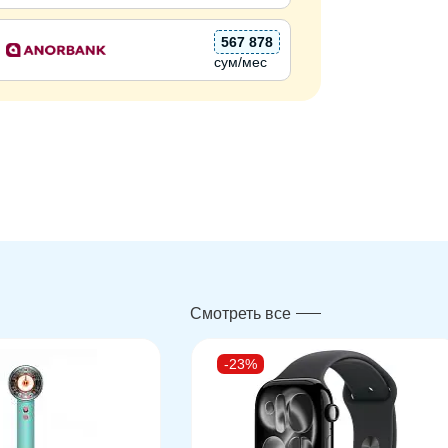
567 878
сум/мес
Смотреть все
-23%