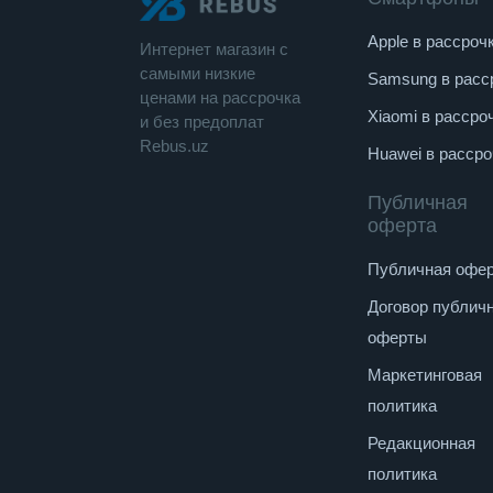
Операционная система : DOS
Apple в рассроч
Интернет магазин c
Вес : 1.69 кг
cамыми низкие
Samsung в расс
ценами на рассрочка
Тип : Ноутбук
Xiaomi в рассро
и без предоплат
Габариты (ШxГxТ) : 35.85x24.2x1.79 мм
Rebus.uz
Huawei в рассро
Публичная
оферта
Публичная офе
Договор публич
оферты
Маркетинговая
политика
Редакционная
политика