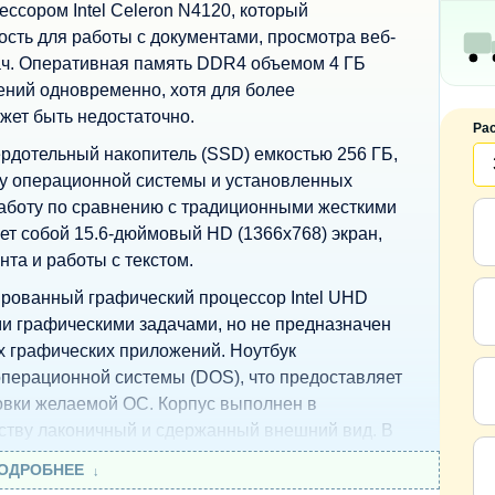
ссором Intel Celeron N4120, который
сть для работы с документами, просмотра веб-
ач. Оперативная память DDR4 объемом 4 ГБ
ений одновременно, хотя для более
жет быть недостаточно.
Ра
рдотельный накопитель (SSD) емкостью 256 ГБ,
ку операционной системы и установленных
работу по сравнению с традиционными жесткими
ет собой 15.6-дюймовый HD (1366x768) экран,
та и работы с текстом.
ированный графический процессор Intel UHD
ми графическими задачами, но не предназначен
х графических приложений. Ноутбук
операционной системы (DOS), что предоставляет
овки желаемой ОС. Корпус выполнен в
йству лаконичный и сдержанный внешний вид. В
стым и доступным ноутбуком для
ОДРОБНЕЕ
орым необходим базовый функционал для учебы,