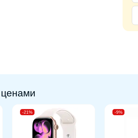
 быть изменены фирмой-производителем без
те у сотрудников магазина о доступных цветах.
 ценами
-21%
-9%
Гц