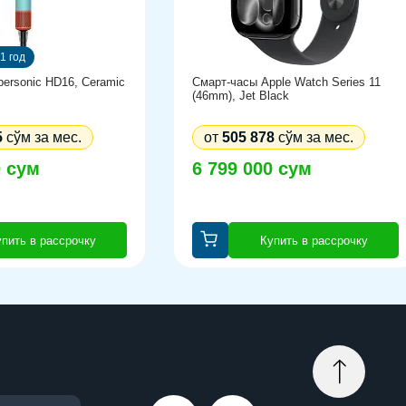
1 год
ersonic HD16, Ceramic
Смарт-часы Apple Watch Series 11
(46mm), Jet Black
5
сўм за мес.
от
505 878
сўм за мес.
0 сум
6 799 000 сум
пить в рассрочку
Купить в рассрочку