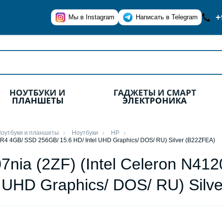
+
Мы в Instagram
Написать в Telegram
НОУТБУКИ И
ГАДЖЕТЫ И СМАРТ
ПЛАНШЕТЫ
ЭЛЕКТРОНИКА
оутбуки и планшеты
Ноутбуки
HP
DR4 4GB/ SSD 256GB/ 15.6 HD/ Intel UHD Graphics/ DOS/ RU) Silver (B22ZFEA)
7nia (2ZF) (Intel Celeron N4
l UHD Graphics/ DOS/ RU) Silv