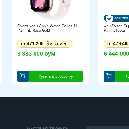
Гарантия 
h
Смарт-часы Apple Watch Series 11
Фен Dyson Sup
(42mm), Rose Gold
Patina/Topaz
от
471 206
сўм за мес.
от
479 46
0
6 333 000 сум
6 444 00
Купить в рассрочку
Ку
Бытовая техника