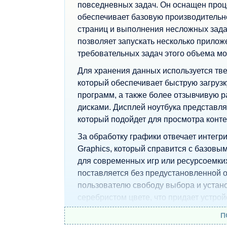
повседневных задач. Он оснащен проце
обеспечивает базовую производительно
страниц и выполнения несложных зад
позволяет запускать несколько прилож
требовательных задач этого объема мо
Для хранения данных используется тве
который обеспечивает быструю загруз
программ, а также более отзывчивую 
дисками. Дисплей ноутбука представля
который подойдет для просмотра контен
За обработку графики отвечает интегр
Graphics, который справится с базовы
для современных игр или ресурсоемки
поставляется без предустановленной 
пользователю свободу выбора и устан
серебристом цвете, что придает устро
целом, HP 15s-fq0007nia является про
П
нетребовательных пользователей, кот