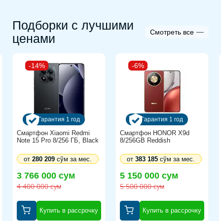
Разрешение экрана :1920x1200
Подборки с лучшими
Тип покрытия экрана :антибликовый
Смотреть все
ценами
Тип матрицы экрана :IPS
Сенсорный экран :есть
-14%
-6%
Мультитач-экран :есть
Видео
Тип видеокарты :встроенная
Гарантия 1 год
Гарантия 1 год
Видеокарта :Intel Iris Xe Graphics
Смартфон Xiaomi Redmi
Смартфон HONOR X9d
Note 15 Pro 8/256 ГБ, Black
Накопитель
8/256GB Reddish
Конфигурация накопителей :SSD
от
280 209
сўм за мес.
от
383 185
сўм за мес.
Общий объем накопителей :256 ГБ
3 766 000 сум
5 150 000 сум
4 400 000 сум
5 500 000 сум
Общий объем накопителей SSD :256 ГБ
Интерфейс накопителя :M.2 , PCI-E
Купить в рассрочку
Купить в рассрочку