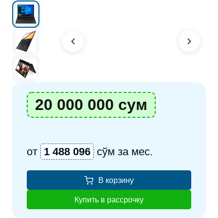
20 000 000 сум
от
1 488 096
сўм за мес.
В корзину
Купить в рассрочку