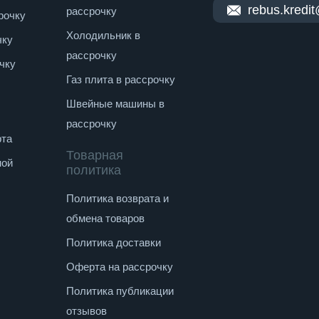
rebus.kredi
рассрочку
рочку
Холодильник в
чку
рассрочку
чку
Газ плита в рассрочку
Швейные машины в
рассрочку
рта
Товарная
ной
политика
Политика возврата и
обмена товаров
Политика доставки
Оферта на рассрочку
Политика публикации
отзывов