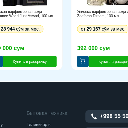
кая парфюмерная вода
Унисекс парфюмерная вода A
rance World Just Aswad, 100 мл
Zaafaran Dirham, 100 мл
т
28 944
сўм за мес.
от
29 167
сўм за мес.
9 000 сум
392 000 сум
Купить в рассрочку
Купить в рассро
Бытовая техника
+998 55 5
ку
Телевизор в