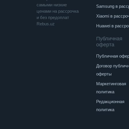
cамыми низкие
Samsung в расс
ценами на рассрочка
Xiaomi в рассро
и без предоплат
Rebus.uz
Huawei в рассро
Публичная
оферта
Публичная офе
Договор публич
оферты
Маркетинговая
политика
Редакционная
политика