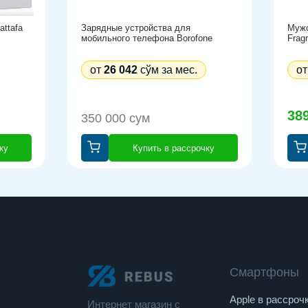
ttafa
Зарядные устройства для
Мужс
мобильного телефона Borofone
Frag
от
26 042
сўм за мес.
о
38
350 000 сум
ку
Купить в рассрочку
Смартфоны
Apple в рассроч
Интернет магазин c