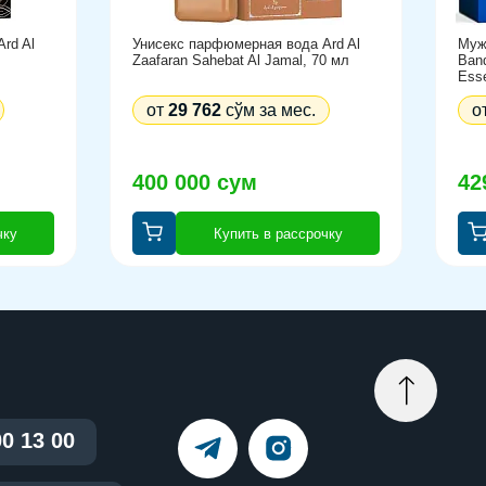
rd Al
Унисекс парфюмерная вода Ard Al
Муж
Zaafaran Sahebat Al Jamal, 70 мл
Ban
Ess
от
29 762
сўм за мес.
о
400 000 сум
42
чку
Купить в рассрочку
00 13 00