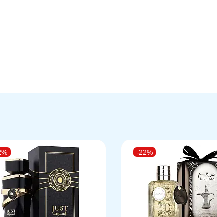
2%
-22%