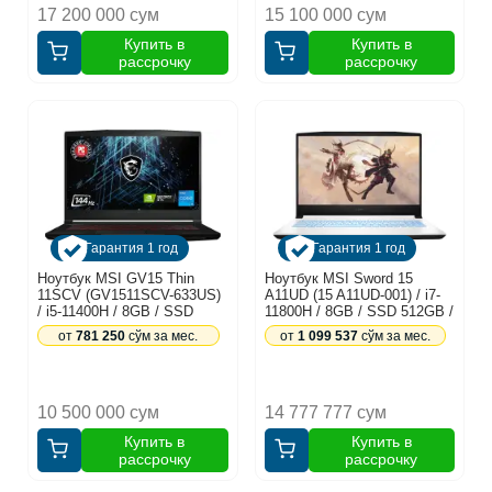
17 200 000 сум
15 100 000 сум
Купить в
Купить в
рассрочку
рассрочку
Гарантия 1 год
Гарантия 1 год
Ноутбук MSI GV15 Thin
Ноутбук MSI Sword 15
11SCV (GV1511SCV-633US)
A11UD (15 A11UD-001) / i7-
/ i5-11400H / 8GB / SSD
11800H / 8GB / SSD 512GB /
256GB / GTX1650 4GB /
RTX3050Ti 4GB / 15.6",
от
781 250
сўм за мес.
от
1 099 537
сўм за мес.
Windows 11 / 15.6", черный
черный-белый
10 500 000 сум
14 777 777 сум
Купить в
Купить в
рассрочку
рассрочку