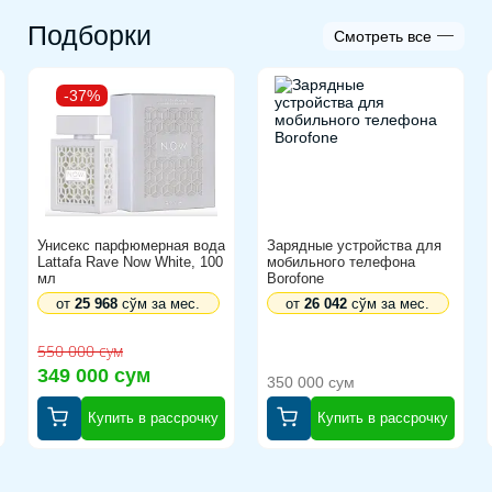
Подборки
Смотреть все
-37%
Унисекс парфюмерная вода
Зарядные устройства для
Lattafa Rave Now White, 100
мобильного телефона
мл
Borofone
от
25 968
сўм за мес.
от
26 042
сўм за мес.
550 000 сум
349 000 сум
350 000 сум
Купить в рассрочку
Купить в рассрочку