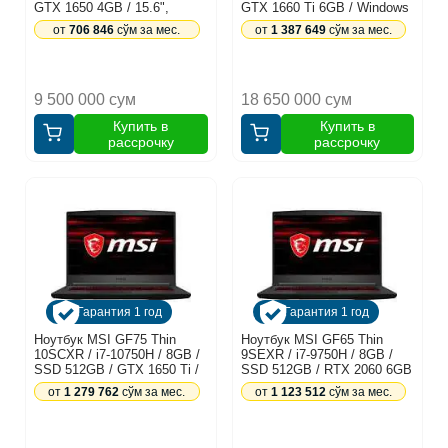
GTX 1650 4GB / 15.6",
GTX 1660 Ti 6GB / Windows
черный
10 Home / 15.6", черный
от
706 846
сўм за мес.
от
1 387 649
сўм за мес.
9 500 000 сум
18 650 000 сум
Купить в
Купить в
рассрочку
рассрочку
Гарантия 1 год
Гарантия 1 год
Ноутбук MSI GF75 Thin
Ноутбук MSI GF65 Thin
10SCXR / i7-10750H / 8GB /
9SEXR / i7-9750H / 8GB /
SSD 512GB / GTX 1650 Ti /
SSD 512GB / RTX 2060 6GB
Windows 10 Home / 17.3",
/ Windows 10 Home / 15.6",
от
1 279 762
сўм за мес.
от
1 123 512
сўм за мес.
черный
черный