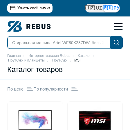
🇺🇿 UZ
🇷🇺 РУ
Узнать свой лимит
Главная
Интернет магазин Rebus
Каталог
Ноутбуки и планшеты
Ноутбуки
MSI
Каталог товаров
По цене
По популярности