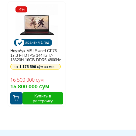
-4%
Гарантия 1 год
Ноутбук MSI Sword GF76
17.3 FHD IPS 144Hz I7-
13620H 16GB DDR5 4800Hz
512GB NVME M.2 SSD
от
1 175 596
сўм за мес.
RTX4060 8GB
16 500 000 сум
15 800 000 сум
Купить в
рассрочку