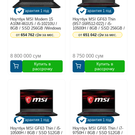
Гарантия 1 год
Гарантия 1 год
Ноутбук MSI Modern 15
Ноутбук MSI GF63 Thin
A10M-461US / i5-10210U /
(9S7-16R512-022) / i5-
8GB / SSD 256GB /Windows
10500H / 8GB / SSD 256GB /
10 Home / 15.6", черный
GTX 1650 4GB / Windows 10
от
654 762
сўм за мес.
от
651 042
сўм за мес.
/ 15.6", черный
8 800 000 сум
8 750 000 сум
Купить в
Купить в
рассрочку
рассрочку
Гарантия 1 год
Гарантия 1 год
Ноутбук MSI GF63 Thin / i5-
Ноутбук MSI GF65 Thin / i7-
10500H / 8GB / SSD 512GB /
9750H / 8GB / SSD 512GB /