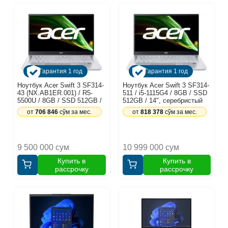
Гарантия 1 год
Гарантия 1 год
Ноутбук Acer Swift 3 SF314-
Ноутбук Acer Swift 3 SF314-
43 (NX.AB1ER.001) / R5-
511 / i5-1115G4 / 8GB / SSD
5500U / 8GB / SSD 512GB /
512GB / 14", серебристый
14", серебристый
от
706 846
сўм за мес.
от
818 378
сўм за мес.
9 500 000 сум
10 999 000 сум
Купить в
Купить в
рассрочку
рассрочку