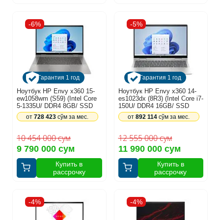
-6%
-5%
Гарантия 1 год
Гарантия 1 год
Ноутбук HP Envy x360 15-
Ноутбук HP Envy x360 14-
ew1058wm (S59) (Intel Core
es1023dx (8R3) (Intel Core i7-
5-1335U/ DDR4 8GB/ SSD
150U/ DDR4 16GB/ SSD
512GB/ 15,6″ FHD Touch/
512GB/ 14″ Touch/ Intel HD
от
728 423
сўм за мес.
от
892 114
сўм за мес.
Intel HD Graphics/ Backlit/
Graphics/ Backlit/Win11/ Ru)
Win11/ Ru) Silver (85S59UA)
Silver (9R8R3UA)
10 454 000 сум
12 555 000 сум
9 790 000 сум
11 990 000 сум
Купить в
Купить в
рассрочку
рассрочку
-4%
-4%