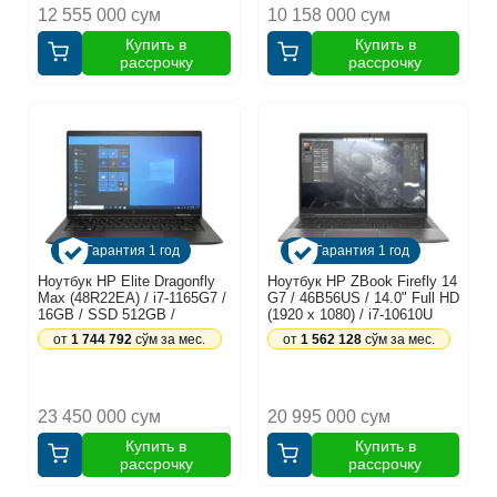
12 555 000 сум
10 158 000 сум
Купить в
Купить в
рассрочку
рассрочку
Гарантия 1 год
Гарантия 1 год
Ноутбук HP Elite Dragonfly
Ноутбук HP ZBook Firefly 14
Max (48R22EA) / i7-1165G7 /
G7 / 46B56US / 14.0" Full HD
16GB / SSD 512GB /
(1920 x 1080) / i7-10610U
Windows 10 Pro / Touch
(1.8-4.9ГГц) / 16ГБ 4 / 256ГБ
от
1 744 792
сўм за мес.
от
1 562 128
сўм за мес.
13.3", черный
(SSD) / Intel® UHD Graphics
23 450 000 сум
20 995 000 сум
Купить в
Купить в
рассрочку
рассрочку