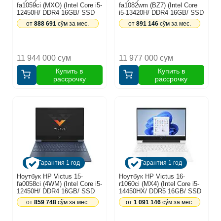
fa1059ci (MXO) (Intel Core i5-
fa1082wm (BZ7) (Intel Core
12450H/ DDR4 16GB/ SSD
i5-13420H/ DDR4 16GB/ SSD
512GB / 15,6" FHD 144Hz/
512GB / 15,6" FHD 144Hz/
от
888 691
сўм за мес.
от
891 146
сўм за мес.
6GB GF RTX4050/ FreeDOS/
6GB GF RTX4050/ Backlit/
RU) Ceramic White
NoOS/ RU) Black (A2BZ7UA)
(A9MX0EA)
11 944 000 сум
11 977 000 сум
Купить в
Купить в
рассрочку
рассрочку
Гарантия 1 год
Гарантия 1 год
Ноутбук HP Victus 15-
Ноутбук HP Victus 16-
fa0058ci (4WM) (Intel Core i5-
r1060ci (MX4) (Intel Core i5-
12450H/ DDR4 16GB/ SSD
14450HX/ DDR5 16GB/ SSD
512GB / 15,6" FHD 144Hz/
512GB / 16,1" FHD 144Hz/
от
859 748
сўм за мес.
от
1 091 146
сўм за мес.
6GB GF RTX4050/ FreeDOS/
8GB GF RTX4060/ Backlit/
RU) Performance Blue
FreeDOS/ RU) Ceramic White
(A14WMEA)
(A9MX4EA)