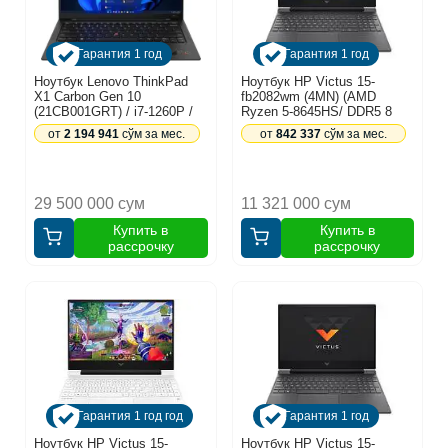
Гарантия 1 год
Гарантия 1 год
Ноутбук Lenovo ThinkPad
Ноутбук HP Victus 15-
X1 Carbon Gen 10
fb2082wm (4MN) (AMD
(21CB001GRT) / i7-1260P /
Ryzen 5-8645HS/ DDR5 8
16GB / SSD 512GB /
GB/ SSD 512GB/ 15.6 FHD
от
2 194 941
сўм за мес.
от
842 337
сўм за мес.
Windows 11 Pro / 14",
IPS 144Hz/ 6GB RTX 4050/
черный
Backlit/ NoOS/ RU) Black
(A14MNUA)
29 500 000 сум
11 321 000 сум
Купить в
Купить в
рассрочку
рассрочку
Гарантия 1 год год
Гарантия 1 год
Ноутбук HP Victus 15-
Ноутбук HP Victus 15-