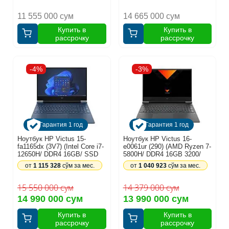
11 555 000 сум
14 665 000 сум
Купить в
Купить в
рассрочку
рассрочку
-4%
-3%
Гарантия 1 год
Гарантия 1 год
Ноутбук HP Victus 15-
Ноутбук HP Victus 16-
fa1165dx (3V7) (Intel Core i7-
e0061ur (290) (AMD Ryzen 7-
12650H/ DDR4 16GB/ SSD
5800H/ DDR4 16GB 3200/
512GB / 15,6" FHD 144Hz/
SSD 512GB/ 6GB GeForce
от
1 115 328
сўм за мес.
от
1 040 923
сўм за мес.
6GB GF RTX4050/ Backlit/
RTX3060/ 16.1 FHD IPS
Win11/ RU) Blue (9T3V7UA)
144Hz/ no DVD/ FreeDOS/
RUS) Black (4D4U7EA)
15 550 000 сум
14 379 000 сум
14 990 000 сум
13 990 000 сум
Купить в
Купить в
рассрочку
рассрочку