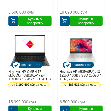
8 500 000 сум
19 890 000 сум
Купить в
Купить в
рассрочку
рассрочку
Гарантия 1 год
Гарантия 1 год
Ноутбук HP OMEN 17-
Ноутбук HP (6K5V0EA) / i3
ck0053ur (65B16EA) / i5-
1215U / 8GB / SSD 256GB /
11400H / 16GB / SSD 512GB
15.6", серый
/ RTX3060 6GB / 17.3",
от
1 190 402
сўм за мес.
от
483 631
сўм за мес.
черный
15 999 000 сум
6 500 000 сум
Купить в
Купить в