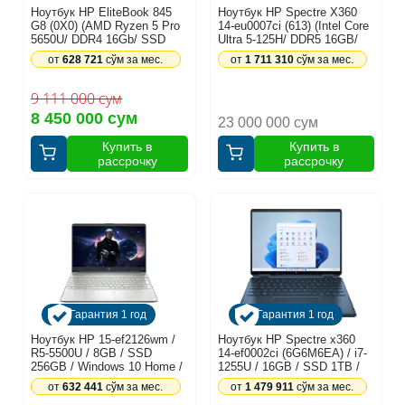
Ноутбук HP EliteBook 845
Ноутбук HP Spectre X360
G8 (0X0) (AMD Ryzen 5 Pro
14-eu0007ci (613) (Intel Core
5650U/ DDR4 16Gb/ SSD
Ultra 5-125H/ DDR5 16GB/
256Gb/ 14.0 FHD IPS AG/
SSD 512GB/ 14" 2.8k OLED
от
628 721
сўм за мес.
от
1 711 310
сўм за мес.
Backlit/ W11/ RU) Silver
Touch/ Intel Arc Graphics/
(490X0UC)
Win11/ RU) Nightfall Black
(A1AA3EA)
9 111 000 сум
8 450 000 сум
23 000 000 сум
Купить в
Купить в
рассрочку
рассрочку
Гарантия 1 год
Гарантия 1 год
Ноутбук HP 15-ef2126wm /
Ноутбук HP Spectre x360
R5-5500U / 8GB / SSD
14-ef0002ci (6G6M6EA) / i7-
256GB / Windows 10 Home /
1255U / 16GB / SSD 1TB /
15.6", синий
Touch 360° / Windows 11
от
632 441
сўм за мес.
от
1 479 911
сўм за мес.
Home / 13.5", синий