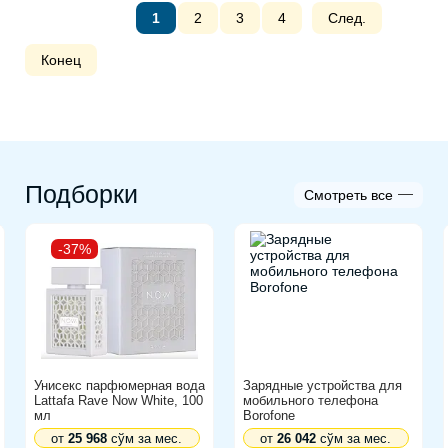
Подборки
Смотреть все
-37%
Унисекс парфюмерная вода
Зарядные устройства для
Lattafa Rave Now White, 100
мобильного телефона
мл
Borofone
от
25 968
сўм за мес.
от
26 042
сўм за мес.