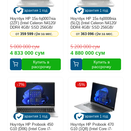
Гарантия 1 год
Гарантия 1 год
Ноутбук HP 15s-fq0007nia
Ноутбук HP 15s-fq0008nia
(2ZF) (Intel Celeron N4120/
(5LQ) (Intel Celeron N4120/
DDR4 4GB/ SSD 256GB/
DDR4 4GB/ SSD 256GB/
15.6 HD/ Intel UHD Graphics/
15.6 HD/ Intel UHD Graphics/
от
359 599
сўм за мес.
от
363 096
сўм за мес.
DOS/ RU) Silver (B22ZFEA)
DOS/ RU) Silver (A05LQEA)
5 000 000 сум
5 200 000 сум
4 833 000 сум
4 880 000 сум
Купить в
Купить в
рассрочку
рассрочку
-7%
-5%
Гарантия 1 год
Гарантия 1 год
Ноутбук HP Probook 450
Ноутбук HP Probook 470
G10 (D06) (Intel Core i7-
G10 (1Q8) (Intel Core i7-