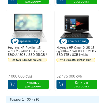
рассрочку
рассрочку
Гарантия 1 год
Гарантия 1 год
Ноутбук HP Pavilion 15-
Ноутбук HP Omen X 2S 15-
eh1062ur (4H2U8EA) / R3-
dg0001ur / i9-9880H / 32GB /
5300U / 8GB / SSD 256GB /
SSD 1TB / 8GB Nvidia
15.6", белый
GeForce GTX 2080, черный
от
520 834
сўм за мес.
от
3 904 390
сўм за мес.
7 000 000 сум
52 475 000 сум
Купить в
Купить в
рассрочку
рассрочку
Товары 1 - 30 из 93