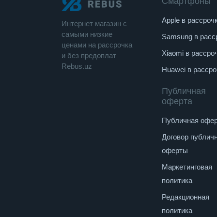
Смартфоны
Apple в рассроч
Интернет магазин c
cамыми низкие
Samsung в расс
ценами на рассрочка
Xiaomi в рассро
и без предоплат
Rebus.uz
Huawei в рассро
Публичная
оферта
Публичная офе
Договор публич
оферты
Маркетинговая
политика
Редакционная
политика