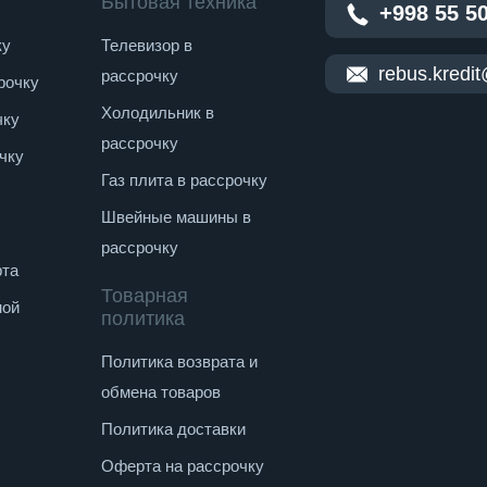
Бытовая техника
+998 55 5
ку
Телевизор в
rebus.kredi
рассрочку
рочку
Холодильник в
чку
рассрочку
чку
Газ плита в рассрочку
Швейные машины в
рассрочку
рта
Товарная
ной
политика
Политика возврата и
обмена товаров
Политика доставки
Оферта на рассрочку