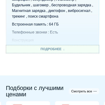
Будильник , шагомер , беспроводная зарядка ,
Магнитная зарядка , диктофон , вибросигнал ,
трекинг , поиск смартфона
Встроенная память : 64 ГБ
Телефонные звонки : Есть
Конструкция
Класс водонепроницаемости : WR50 (5 атм)
ПОДРОБНЕЕ
Защищенность : влагозащита , защита от
ударов
Экран
Функции экрана : сенсорный экран
Технология экрана : OLED
Подборки с лучшими
Смотреть все
ценами
Интерфейсы, беспроводная связь и
навигация