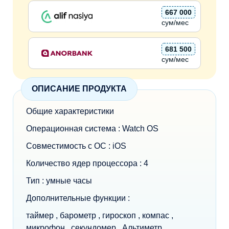
667 000
сум/мес
681 500
сум/мес
ОПИСАНИЕ ПРОДУКТА
Общие характеристики
Операционная система : Watch OS
Совместимость с ОС : iOS
Количество ядер процессора : 4
Тип : умные часы
Дополнительные функции :
таймер , барометр , гироскоп , компас ,
микрофон , секундомер , Альтиметр ,