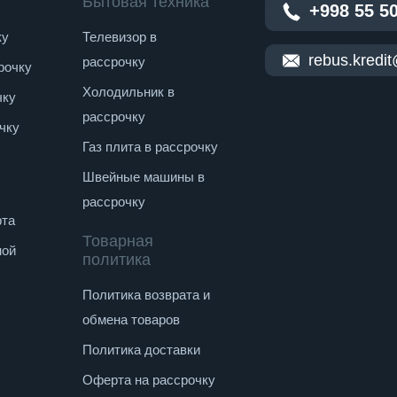
Бытовая техника
+998 55 5
ку
Телевизор в
rebus.kredi
рассрочку
рочку
Холодильник в
чку
рассрочку
чку
Газ плита в рассрочку
Швейные машины в
рассрочку
рта
Товарная
ной
политика
Политика возврата и
обмена товаров
Политика доставки
Оферта на рассрочку