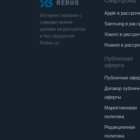
Смартфоны
Apple в рассроч
Интернет магазин c
cамыми низкие
Samsung в расс
ценами на рассрочка
Xiaomi в рассро
и без предоплат
Rebus.uz
Huawei в рассро
Публичная
оферта
Публичная офе
Договор публич
оферты
Маркетинговая
политика
Редакционная
политика