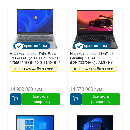
Гарантия 1 год
Гарантия 1 год
Ноутбук Lenovo ThinkBook
Ноутбук Lenovo IdeaPad
14 G4 IAP (21DH0072RU) / i7
Gaming 3 15ACH6
1255U / 16GB / SSD 512GB /
(82K2002GRK) / AMD R7-
14", серый
5800H / 16GB / SSD 512GB /
от
1 114 584
сўм за мес.
от
1 084 673
сўм за мес.
RTX3060 6GB / 15.6",
черный
14 980 000 сум
14 578 000 сум
Купить в
Купить в
рассрочку
рассрочку