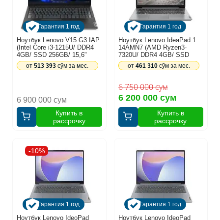
Гарантия 1 год
Гарантия 1 год
Ноутбук Lenovo V15 G3 IAP
Ноутбук Lenovo IdeaPad 1
(Intel Core i3-1215U/ DDR4
14AMN7 (AMD Ryzen3-
4GB/ SSD 256GB/ 15,6"
7320U/ DDR4 4GB/ SSD
FHD/ Intel UHD Graphics/ No
256GGB/ 14" FHD/ AMD
от
513 393
сўм за мес.
от
461 310
сўм за мес.
DVD/ No OS/ RU) Black
Radeon 610M Graphics/
(82TT00J3UE)
NoOS/ RU) Cloud Grey
(82VF0071AK)
6 750 000 сум
6 200 000 сум
6 900 000 сум
Купить в
Купить в
рассрочку
рассрочку
-10%
Гарантия 1 год
Гарантия 1 год
Ноутбук Lenovo IdeoPad
Ноутбук Lenovo IdeoPad