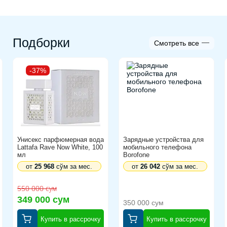
Подборки
Смотреть все
-37%
Унисекс парфюмерная вода
Зарядные устройства для
Lattafa Rave Now White, 100
мобильного телефона
мл
Borofone
от
25 968
сўм за мес.
от
26 042
сўм за мес.
550 000 сум
349 000 сум
350 000 сум
Купить в рассрочку
Купить в рассрочку