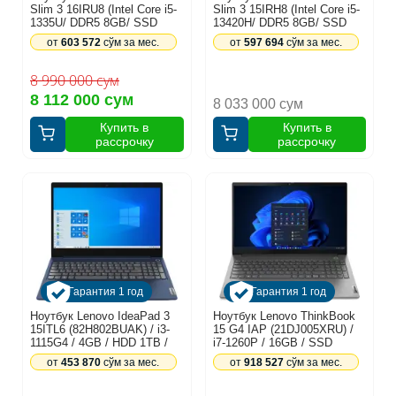
Slim 3 16IRU8 (Intel Core i5-
Slim 3 15IRH8 (Intel Core i5-
1335U/ DDR5 8GB/ SSD
13420H/ DDR5 8GB/ SSD
256GB/ 16" WUXGA IPS/
512GB/ 15" FHD IPS/ Intel
от
603 572
сўм за мес.
от
597 694
сўм за мес.
Intel Iris Xe Graphics/
UHD Graphics/ NoOS/ RU)
Backlit/ NoOS/ RU) Arctic
Arctic Grey (83EM003RPS)
Grey (82X80004RK)
8 990 000 сум
8 112 000 сум
8 033 000 сум
Купить в
Купить в
рассрочку
рассрочку
Гарантия 1 год
Гарантия 1 год
Ноутбук Lenovo IdeaPad 3
Ноутбук Lenovo ThinkBook
15ITL6 (82H802BUAK) / i3-
15 G4 IAP (21DJ005XRU) /
1115G4 / 4GB / HDD 1TB /
i7-1260P / 16GB / SSD
15.6", синий
512GB / 15.6", серый
от
453 870
сўм за мес.
от
918 527
сўм за мес.