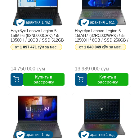
Гарантия 1 год
Гарантия 1 год
Ноутбук Lenovo Legion 5
Ноутбук Lenovo Legion 5
15IMH6 (82NL000CRK) / i5-
15IAH7 (82RC002WRK) / i5-
10500H / 16GB / SSD 512GB
12500H / 8GB / SSD 256GB /
/ RTX3050 Ti 4GB / 15.6",
RTX3050Ti 4GB / 15.6",
от
1 097 471
сўм за мес.
от
1 040 849
сўм за мес.
черный
серый
14 750 000 сум
13 989 000 сум
Купить в
Купить в
рассрочку
рассрочку
Гарантия 1 год
Гарантия 1 год