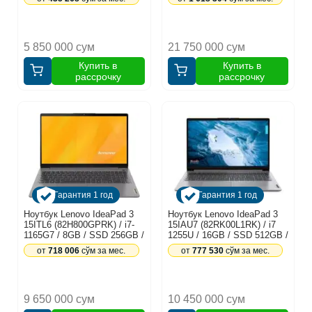
черный
5 850 000 сум
21 750 000 сум
Купить в
Купить в
рассрочку
рассрочку
Гарантия 1 год
Гарантия 1 год
Ноутбук Lenovo IdeaPad 3
Ноутбук Lenovo IdeaPad 3
15ITL6 (82H800GPRK) / i7-
15IAU7 (82RK00L1RK) / i7
1165G7 / 8GB / SSD 256GB /
1255U / 16GB / SSD 512GB /
15.6", серый
15.6",серый
от
718 006
сўм за мес.
от
777 530
сўм за мес.
9 650 000 сум
10 450 000 сум