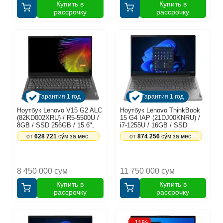
Купить в
Купить в
рассрочку
рассрочку
Гарантия 1 год
Гарантия 1 год
Ноутбук Lenovo V15 G2 ALC
Ноутбук Lenovo ThinkBook
(82KD002XRU) / R5-5500U /
15 G4 IAP (21DJ00KNRU) /
8GB / SSD 256GB / 15.6",
i7-1255U / 16GB / SSD
черный
512GB / 15.6", серый
от
628 721
сўм за мес.
от
874 256
сўм за мес.
8 450 000 сум
11 750 000 сум
Купить в
Купить в
рассрочку
рассрочку
-11%