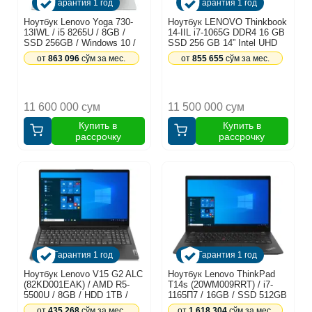
Гарантия 1 год
Гарантия 1 год
Ноутбук Lenovo Yoga 730-
Ноутбук LENOVO Thinkbook
13IWL / i5 8265U / 8GB /
14-IIL i7-1065G DDR4 16 GB
SSD 256GB / Windows 10 /
SSD 256 GB 14” Intel UHD
13.3", серебристый
Graphics
от
863 096
сўм за мес.
от
855 655
сўм за мес.
11 600 000 сум
11 500 000 сум
Купить в
Купить в
рассрочку
рассрочку
Гарантия 1 год
Гарантия 1 год
Ноутбук Lenovo V15 G2 ALC
Ноутбук Lenovo ThinkPad
(82KD001EAK) / AMD R5-
T14s (20WM009RRT) / i7-
5500U / 8GB / HDD 1TB /
1165П7 / 16GB / SSD 512GB
15.6", черный
/ Windows 10 Pro / 14",
от
435 268
сўм за мес.
от
1 618 304
сўм за мес.