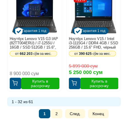
Гарантия 1 год
Гарантия 1 год
Ноутбук Lenovo V15 G3 IAP
Ноутбук Lenovo V15 / Intel
(82TT004ERU) / i7-1255U /
i3-1115G4 / DDR4 4GB / SSD
16GB / SSD 512GB / 15.6",
256GB / 15.6" FHD, чёрный
черный
от
662 203
сўм за мес.
от
390 625
сўм за мес.
5 899 000 сум
5 250 000 сум
8 900 000 сум
Купить в
Купить в
рассрочку
рассрочку
1 - 32 из 61