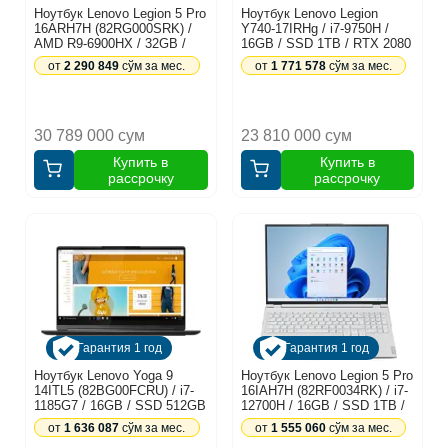
Ноутбук Lenovo Legion 5 Pro
Ноутбук Lenovo Legion
16ARH7H (82RG000SRK) /
Y740-17IRHg / i7-9750H /
AMD R9-6900HX / 32GB /
16GB / SSD 1TB / RTX 2080
SSD 1TB / RTX 3070Ti 8GB
8GB / 17.3", серый
от
2 290 849
сўм за мес.
от
1 771 578
сўм за мес.
/ 16", серый
30 789 000 сум
23 810 000 сум
Купить в
Купить в
рассрочку
рассрочку
Гарантия 1 год
Гарантия 1 год
Ноутбук Lenovo Yoga 9
Ноутбук Lenovo Legion 5 Pro
14ITL5 (82BG00FCRU) / i7-
16IAH7H (82RF0034RK) / i7-
1185G7 / 16GB / SSD 512GB
12700H / 16GB / SSD 1TB /
/ Windows 10 / 14", черный
RTX3060 6GB / 16", белый
от
1 636 087
сўм за мес.
от
1 555 060
сўм за мес.