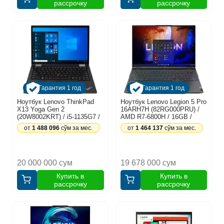
рассрочку
рассрочку
Гарантия 1 год
Гарантия 1 год
Ноутбук Lenovo ThinkPad
Ноутбук Lenovo Legion 5 Pro
X13 Yoga Gen 2
16ARH7H (82RG000PRU) /
(20W8002KRT) / i5-1135G7 /
AMD R7-6800H / 16GB /
8GB / SSD 256GB / Windows
SSD 1TB / RTX 3060 6GB /
от
1 488 096
сўм за мес.
от
1 464 137
сўм за мес.
10 Pro / 13.3", черный
Windows 11 Home / 16",
серый
20 000 000 сум
19 678 000 сум
Купить в
Купить в
рассрочку
рассрочку