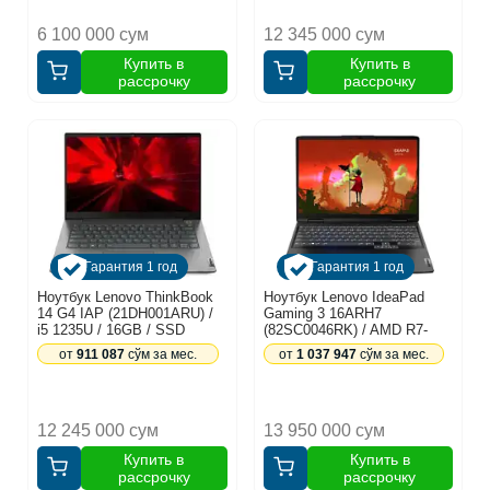
6 100 000 сум
12 345 000 сум
Купить в
Купить в
рассрочку
рассрочку
Гарантия 1 год
Гарантия 1 год
Ноутбук Lenovo ThinkBook
Ноутбук Lenovo IdeaPad
14 G4 IAP (21DH001ARU) /
Gaming 3 16ARH7
i5 1235U / 16GB / SSD
(82SC0046RK) / AMD R7-
512GB / 14", серый
6800H / 16GB / SSD 512GB /
от
911 087
сўм за мес.
от
1 037 947
сўм за мес.
RTX3050Ti 4GB / 16", серый
12 245 000 сум
13 950 000 сум
Купить в
Купить в
рассрочку
рассрочку