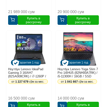
21 989 000 сум
20 900 000 сум
Купить в
Купить в
рассрочку
рассрочку
Гарантия 1 год
Гарантия 1 год
Ноутбук Lenovo IdeaPad
Ноутбук Lenovo Yoga Slim 7
Gaming 3 16IAH7
Pro 14IHU5 (82NH00A7RK) /
(82SA008CRK) / i7-1260P /
i5-11300H / 16GB / SSD
16GB / SSD 1TB /
256GB / Windows 10 Home /
от
1 227 679
сўм за мес.
от
1 041 667
сўм за мес.
RTX3050Ti 4GB / 16",
14", серый
графитный
16 500 000 сум
14 000 000 сум
Купить в
Купить в