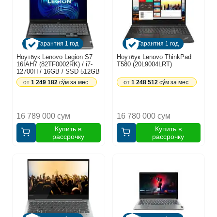
Гарантия 1 год
Гарантия 1 год
Ноутбук Lenovo Legion S7
Ноутбук Lenovo ThinkPad
16IAH7 (82TF0002RK) / i7-
T580 (20L9004LRT)
12700H / 16GB / SSD 512GB
/ RTX3060 6GB / 15.6",
от
1 249 182
сўм за мес.
от
1 248 512
сўм за мес.
серый
16 789 000 сум
16 780 000 сум
Купить в
Купить в
рассрочку
рассрочку