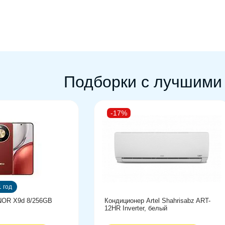
Связь
Геопозиционирование: GPS, BeiDou, Ga
Стандарты связи: 2G, 3G, 4G LTE, 5G
Беспроводные интерфейсы: NFC, Blueto
Подборки с лучшими
Стандарт Bluetooth: 5.3
-17%
 год
OR X9d 8/256GB
Кондиционер Artel Shahrisabz ART-
12HR Inverter, белый