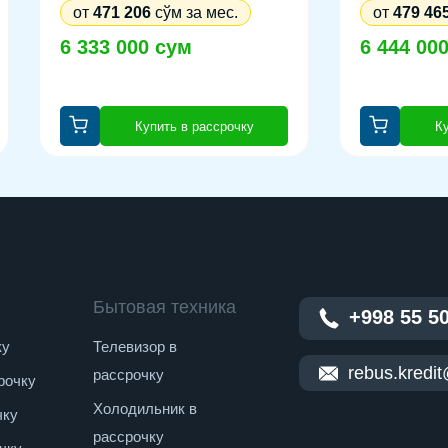
от
471 206
сўм за мес.
от
479 46
6 333 000 сум
6 444 00
Купить в рассрочку
Ку
Бытовая техника
+998 55 5
ку
Телевизор в
rebus.kredi
рассрочку
рочку
Холодильник в
чку
рассрочку