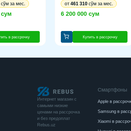
сўм за мес.
от
461 310
сўм за мес.
 сум
6 200 000 сум
пить в рассрочку
Купить в рассрочку
Смартфоны
Интернет магазин c
Apple в рассроч
cамыми низкие
Samsung в расс
ценами на рассрочка
и без предоплат
Xiaomi в рассро
Rebus.uz