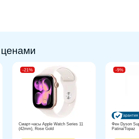
lileo, QZSS, NavIC
oth, Wi-Fi, инфракрасный порт (IRDA)
 ценами
-21%
-9%
Гарантия 
Смарт-часы Apple Watch Series 11
Фен Dyson Sup
(42mm), Rose Gold
Patina/Topaz