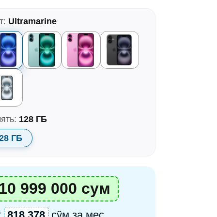
т:
Ultramarine
ять:
128 ГБ
28 ГБ
10 999 000 сум
т
818 378
сўм за мес.