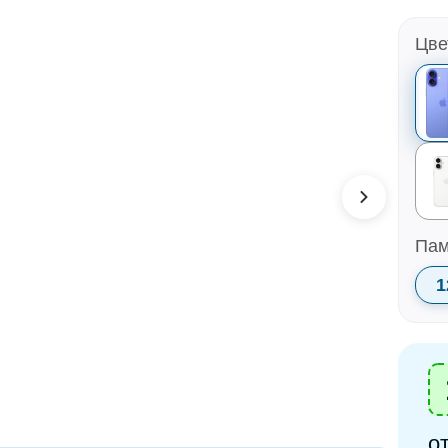
Цве
Пам
1
о