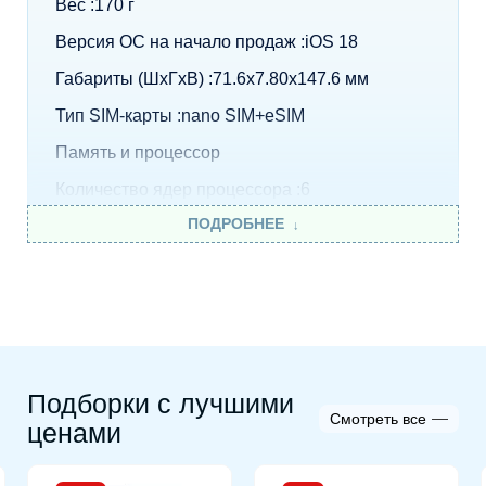
Вес :170 г
Версия ОС на начало продаж :iOS 18
Габариты (ШxГxВ) :71.6x7.80x147.6 мм
Тип SIM-карты :nano SIM+eSIM
Память и процессор
Количество ядер процессора :6
ПОДРОБНЕЕ
Объем встроенной памяти :128 ГБ
Объем оперативной памяти :8 ГБ
Процессор :Apple A18
Мультимедийные возможности
Количество основных (тыловых) камер :2
Подборки с лучшими
Фронтальная камера :12 МП
Смотреть все
ценами
Сверхширокоугольная :12 МП
Основная камера :48 МП