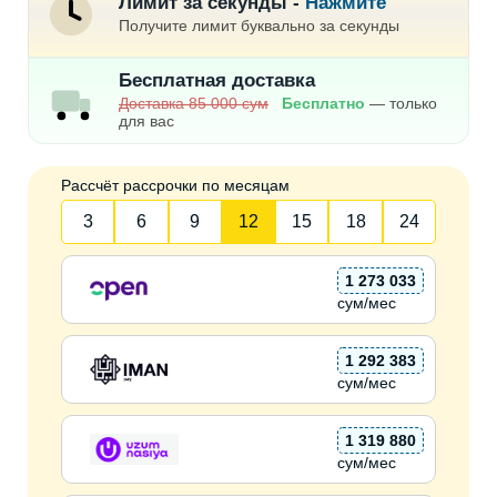
Лимит за секунды -
Нажмите
Получите лимит буквально за секунды
Бесплатная доставка
Доставка 85 000 сум
Бесплатно
— только
для вас
Рассчёт рассрочки по месяцам
3
6
9
12
15
18
24
1 273 033
сум/мес
1 292 383
сум/мес
1 319 880
сум/мес